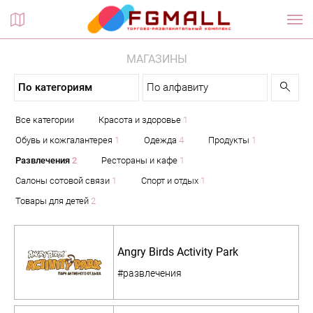
Планы этажей
МАГАЗИНЫ
По категориям
По алфавиту
Все категории
Красота и здоровье
1
Обувь и кожгалантерея
1
Одежда
4
Продукты
1
Развлечения
2
Рестораны и кафе
1
Салоны сотовой связи
1
Спорт и отдых
1
Товары для детей
2
Angry Birds Activity Park
#развлечения