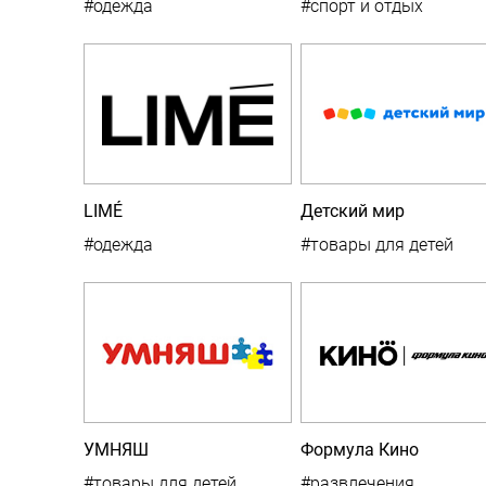
#одежда
#спорт и отдых
LIMÉ
Детский мир
#одежда
#товары для детей
УМНЯШ
Формула Кино
#товары для детей
#развлечения