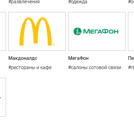
#развлечения
#одежда
#о
Макдоналдс
МегаФон
Пе
#рестораны и кафе
#салоны сотовой связи
#п