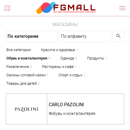
Планы этажей
МАГАЗИНЫ
По категориям
По алфавиту
Все категории
Красота и здоровье
1
Обувь и кожгалантерея
1
Одежда
4
Продукты
1
Развлечения
2
Рестораны и кафе
1
Салоны сотовой связи
1
Спорт и отдых
1
Товары для детей
2
CARLO PAZOLINI
#обувь и кожгалантерея