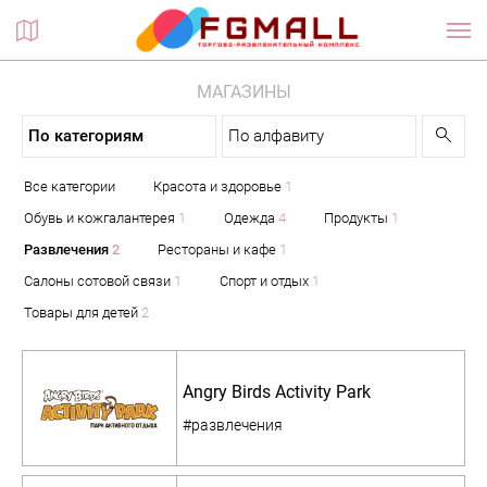
Планы этажей
МАГАЗИНЫ
По категориям
По алфавиту
Все категории
Красота и здоровье
1
Обувь и кожгалантерея
1
Одежда
4
Продукты
1
Развлечения
2
Рестораны и кафе
1
Салоны сотовой связи
1
Спорт и отдых
1
Товары для детей
2
Angry Birds Activity Park
#развлечения