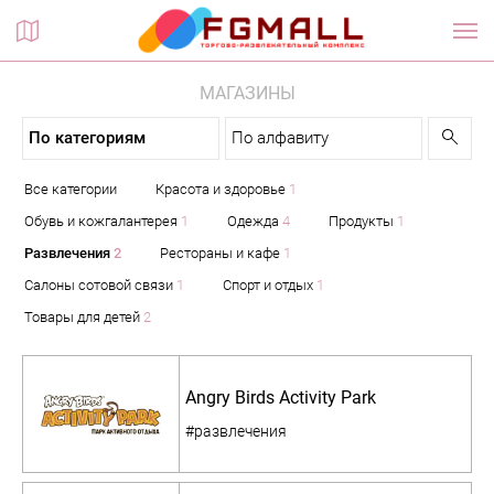
Планы этажей
МАГАЗИНЫ
По категориям
По алфавиту
Все категории
Красота и здоровье
1
Обувь и кожгалантерея
1
Одежда
4
Продукты
1
Развлечения
2
Рестораны и кафе
1
Салоны сотовой связи
1
Спорт и отдых
1
Товары для детей
2
Angry Birds Activity Park
#развлечения