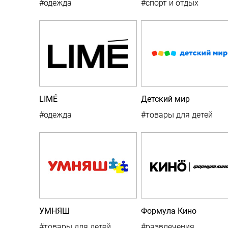
#одежда
#спорт и отдых
LIMÉ
Детский мир
#одежда
#товары для детей
УМНЯШ
Формула Кино
#товары для детей
#развлечения