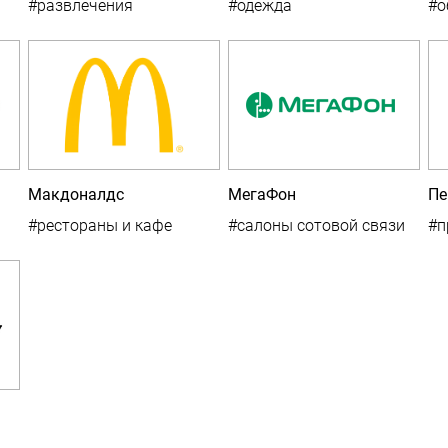
#развлечения
#одежда
#о
Макдоналдс
МегаФон
Пе
#рестораны и кафе
#салоны сотовой связи
#п