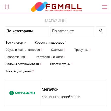
Планы этажей
МАГАЗИНЫ
По категориям
По алфавиту
Все категории
Красота и здоровье
1
Обувь и кожгалантерея
1
Одежда
4
Продукты
1
Развлечения
2
Рестораны и кафе
1
Салоны сотовой связи
1
Спорт и отдых
1
Товары для детей
2
МегаФон
#салоны сотовой связи