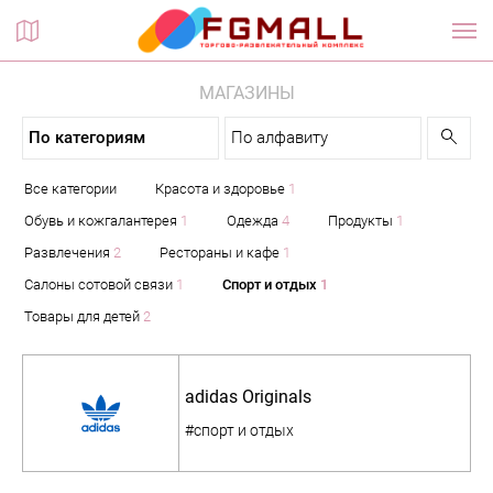
Планы этажей
МАГАЗИНЫ
По категориям
По алфавиту
Все категории
Красота и здоровье
1
Обувь и кожгалантерея
1
Одежда
4
Продукты
1
Развлечения
2
Рестораны и кафе
1
Салоны сотовой связи
1
Спорт и отдых
1
Товары для детей
2
adidas Originals
#спорт и отдых