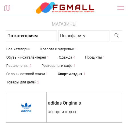
Планы этажей
МАГАЗИНЫ
По категориям
По алфавиту
Все категории
Красота и здоровье
1
Обувь и кожгалантерея
1
Одежда
4
Продукты
1
Развлечения
2
Рестораны и кафе
1
Салоны сотовой связи
1
Спорт и отдых
1
Товары для детей
2
adidas Originals
#спорт и отдых